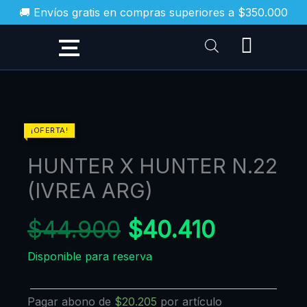
Ir
🚚 Envíos gratis en compras superiores a $350.000
al
contenido
El
El
HUNTER
¡OFERTA!
X
precio
precio
HUNTER X HUNTER N.22
HUNTER
original
actual
N.22
(IVREA ARG)
era:
es:
(IVREA
$44.900.
$40.410
ARG)
$
44.900
$
40.410
cantidad
Disponible para reserva
Pagar abono de
$
20.205
por artículo