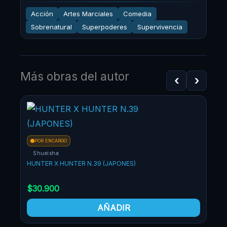
Acción
Artes Marciales
Comedia
Sobrenatural
Superpoderes
Supervivencia
Más obras del autor
‹
›
¡OF
POR ENCARGO
Shueisha
HUNTER X HUNTER N.39 (JAPONES)
$
30.900
AÑADIR