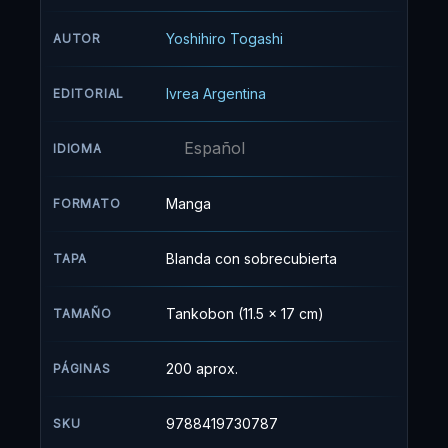
pequeño. Así es como este muchacho
emprende la travesía por mar y tierra para
Yoshihiro Togashi
AUTOR
lograr su sueño: ser un hunter.
Ivrea Argentina
EDITORIAL
Español
IDIOMA
Manga
FORMATO
Blanda con sobrecubierta
TAPA
Tankobon (11.5 x 17 cm)
TAMAÑO
200 aprox.
PÁGINAS
9788419730787
SKU