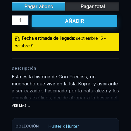
Pagar abono
Pagar total
AÑADIR
Fecha estimada de llegada:
septiembre 15 -
octubre 9
Descripción
Esta es la historia de Gon Freecss, un
muchacho que vive en la Isla Kujira, y aspirante
a ser cazador. Fascinado por la naturaleza y los
animales exóticos, decide atrapar a la bestia del
pantano de su isla para que Mito, su tía, le
VER MÁS
permita presentar la prueba de cazador. Gon
no conoce a sus padres, ellos dejaron a Gon al
cuidado de Mito y su abuela desde que era
Hunter x Hunter
COLECCIÓN