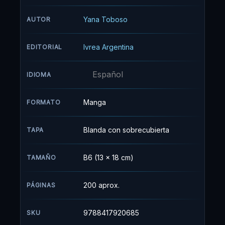
mismo, hace trabajos “encubiertos” para la
Reina de Inglaterra. Su compañero es su nuevo
Yana Toboso
AUTOR
mayordomo demonio, Sebastian Michaelis.
Mientras investigan el culpable y la razón del
Ivrea Argentina
EDITORIAL
asesinato los padres de Ciel además de la
tortura que él tuvo que sufrir, ambos se verán
Español
envueltos en peligrosos e intrigantes casos
IDIOMA
llenos de misterios e interrogantes que deberán
descifrar.
Manga
FORMATO
Blanda con sobrecubierta
TAPA
B6 (13 x 18 cm)
TAMAÑO
200 aprox.
PÁGINAS
9788417920685
SKU