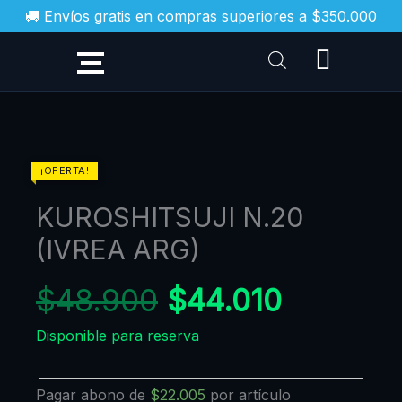
Ir
🚚 Envíos gratis en compras superiores a $350.000
al
contenido
El
El
KUROSHITSUJI
¡OFERTA!
N.20
precio
precio
KUROSHITSUJI N.20
(IVREA
original
actual
ARG)
(IVREA ARG)
era:
es:
cantidad
$48.900.
$44.010
$
48.900
$
44.010
Disponible para reserva
Pagar abono de
$
22.005
por artículo