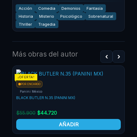
Acción
Comedia
Demonios
Fantasía
Historia
Misterio
Psicológico
Sobrenatural
Thriller
Tragedia
Más obras del autor
‹
›
¡OFERTA!
¡OF
POR ENCARGO
Panini México
BLACK BUTLER N.35 (PANINI MX)
$
55.900
$
44.720
AÑADIR