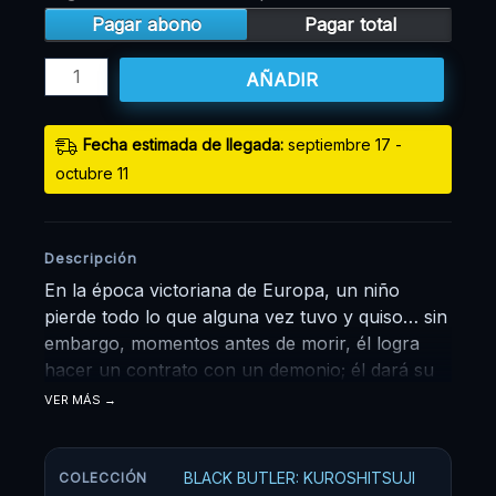
Pagar abono
Pagar total
AÑADIR
Fecha estimada de llegada:
septiembre 17 -
octubre 11
Descripción
En la época victoriana de Europa, un niño
pierde todo lo que alguna vez tuvo y quiso… sin
embargo, momentos antes de morir, él logra
hacer un contrato con un demonio; él dará su
alma, a cambio de venganza. Ciel Phantomhive
VER MÁS
de solo 13 años es ahora el jefe de la
corporación Phantomhive, maneja todos los
asuntos relacionados con negocios, y así
BLACK BUTLER: KUROSHITSUJI
COLECCIÓN