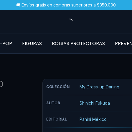
🚚 Envíos gratis en compras superiores a $350.000
-POP
FIGURAS
BOLSAS PROTECTORAS
PREVE
0
My Dress-up Darling
COLECCIÓN
Shinichi Fukuda
AUTOR
Panini México
EDITORIAL