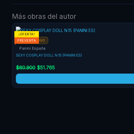
hobby: el cosplay.
Más obras del autor
El
El
¡OFERTA!
precio
precio
PREVENTA
POR ENCARGO
original
actual
Panini España
era:
es:
SEXY COSPLAY DOLL N.15 (PANINI ES)
$60.900.
$51.765.
$
60.900
$
51.765