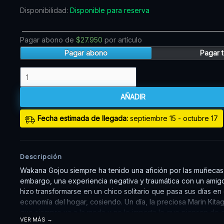
Disponibilidad:
Disponible para reserva
Pagar abono de
$
27.950
por artículo
Pagar abono
Pagar t
AÑADIR
Fecha estimada de llegada:
septiembre 15 - octubre 17
Descripción
Wakana Gojou siempre ha tenido una afición por las muñecas t
embargo, una experiencia negativa y traumática con un amig
hizo transformarse en un chico solitario que pasa sus días en 
economía del hogar, cosiendo. Un día, la preciosa Marin Kita
que siempre va a la moda y no le importa lo que piensen de el
VER MÁS
para apreciar su talento. Y Marin decide intentar meterlo en 