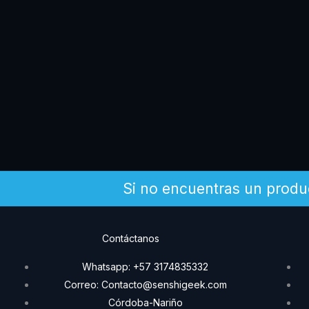
Si no encuentras un produ
Contáctanos
Whatsapp: +57 3174835332
Correo: Contacto@senshigeek.com
Córdoba-Nariño