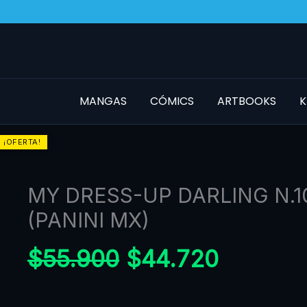
Ir
al
contenido
MANGAS
CÓMICS
ARTBOOKS
K
MY
¡OFERTA!
DRESS-
UP
DARLING
MY DRESS-UP DARLING N.1
N.10
(PANINI MX)
(PANINI
MX)
$
55.900
$
44.720
cantidad