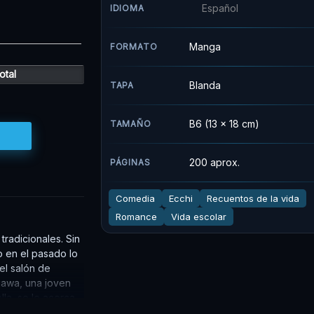
Español
IDIOMA
Manga
FORMATO
otal
Blanda
TAPA
B6 (13 x 18 cm)
TAMAÑO
200 aprox.
PÁGINAS
Comedia
Ecchi
Recuentos de la vida
Romance
Vida escolar
radicionales. Sin
o en el pasado lo
el salón de
gawa, una joven
la, se le acerca
el mundo de su