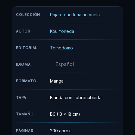
relaciones con sus inferiores, pero, por alguna
razón, se siente muy atraído por Dômeki. Éste,
Pájaro que trina no vuela
COLECCIÓN
sin embargo, se mantiene impasible ante sus
agresivos avances, al mismo tiempo que
Kou Yoneda
AUTOR
demuestra hacia Yashiro una ciega lealtad, lo
que consigue despertar, aún más si cabe, el
Tomodomo
EDITORIAL
interés de su jefe hacia él.
Español
IDIOMA
Manga
FORMATO
Blanda con sobrecubierta
TAPA
B6 (13 x 18 cm)
TAMAÑO
200 aprox.
PÁGINAS