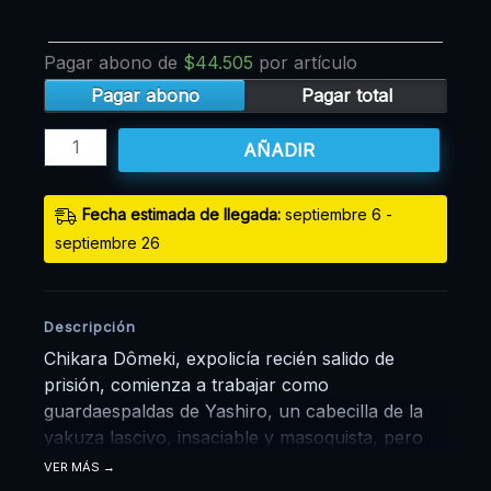
Pagar abono de
$
44.505
por artículo
Pagar abono
Pagar total
AÑADIR
Fecha estimada de llegada:
septiembre 6 -
septiembre 26
Descripción
Chikara Dômeki, expolicía recién salido de
prisión, comienza a trabajar como
guardaespaldas de Yashiro, un cabecilla de la
yakuza lascivo, insaciable y masoquista, pero
con una gran habilidad para hacer dinero.
VER MÁS
Yashiro tiene como regla no mantener