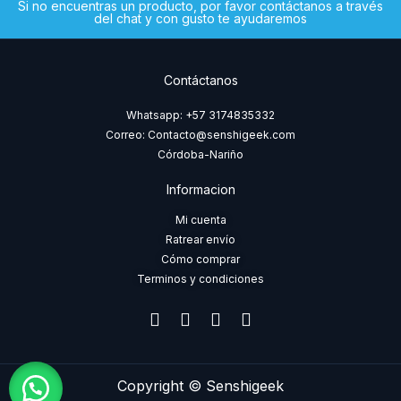
Si no encuentras un producto, por favor contáctanos a través
del chat y con gusto te ayudaremos
Contáctanos
Whatsapp: +57 3174835332
Correo: Contacto@senshigeek.com
Córdoba-Nariño
Informacion
Mi cuenta
Ratrear envío
Cómo comprar
Terminos y condiciones
F
I
T
W
a
n
i
h
c
s
k
a
e
t
t
t
b
a
o
s
Copyright © Senshigeek