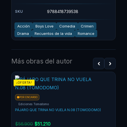
9788418739538
SKU
Acción
Boys Love
Comedia
Crimen
Drama
Recuentos de la vida
Romance
Más obras del autor
‹
›
El
El
¡OFERTA!
¡OF
precio
precio
original
actual
POR ENCARGO
era:
es:
Ediciones Tomodomo
$56.900.
$51.210.
PÁJARO QUE TRINA NO VUELA N.08 (TOMODOMO)
$
56.900
$
51.210