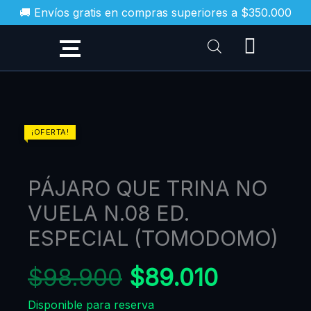
Ir
🚚 Envíos gratis en compras superiores a $350.000
al
contenido
El
El
PÁJARO
¡OFERTA!
QUE
precio
precio
TRINA
original
actual
PÁJARO QUE TRINA NO
NO
era:
es:
VUELA
VUELA N.08 ED.
$98.900.
$89.010
N.08
ESPECIAL (TOMODOMO)
ED.
ESPECIAL
$
98.900
$
89.010
(TOMODOMO)
Disponible para reserva
cantidad