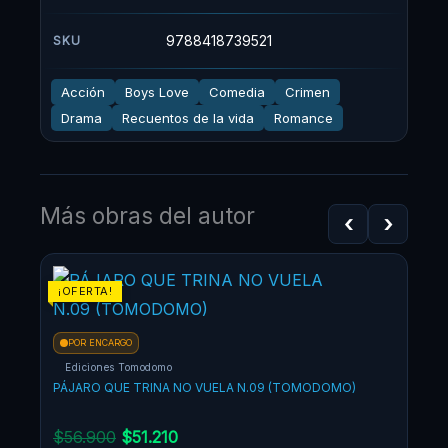
9788418739521
SKU
Acción
Boys Love
Comedia
Crimen
Drama
Recuentos de la vida
Romance
Más obras del autor
‹
›
El
El
¡OFERTA!
¡OF
precio
precio
original
actual
POR ENCARGO
era:
es:
Ediciones Tomodomo
$56.900.
$51.210.
PÁJARO QUE TRINA NO VUELA N.09 (TOMODOMO)
$
56.900
$
51.210