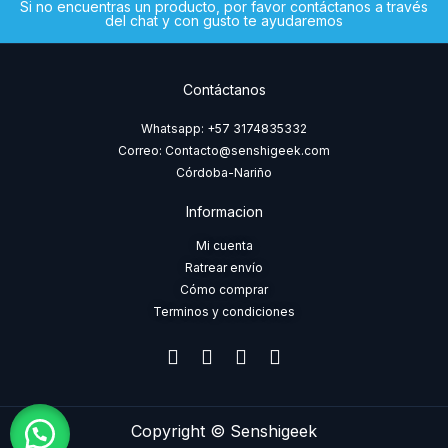
Si no encuentras un producto, por favor contáctanos a través
del chat y con gusto te ayudaremos
Contáctanos
Whatsapp: +57 3174835332
Correo: Contacto@senshigeek.com
Córdoba-Nariño
Informacion
Mi cuenta
Ratrear envío
Cómo comprar
Terminos y condiciones
F
I
T
W
a
n
i
h
c
s
k
a
e
t
t
t
b
a
o
s
Copyright © Senshigeek