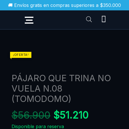
Ir
🚚 Envíos gratis en compras superiores a $350.000
al
contenido
El
El
PÁJARO
¡OFERTA!
QUE
precio
precio
TRINA
original
actual
PÁJARO QUE TRINA NO
NO
era:
es:
VUELA
VUELA N.08
$56.900.
$51.210.
N.08
(TOMODOMO)
(TOMODOMO)
cantidad
$
56.900
$
51.210
Disponible para reserva