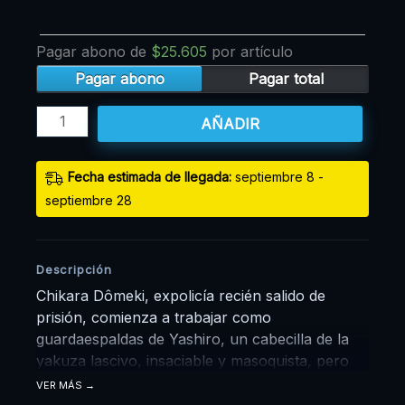
Pagar abono de
$
25.605
por artículo
Pagar abono
Pagar total
AÑADIR
Fecha estimada de llegada:
septiembre 8 -
septiembre 28
Descripción
Chikara Dômeki, expolicía recién salido de
prisión, comienza a trabajar como
guardaespaldas de Yashiro, un cabecilla de la
yakuza lascivo, insaciable y masoquista, pero
con una gran habilidad para hacer dinero.
VER MÁS
Yashiro tiene como regla no mantener