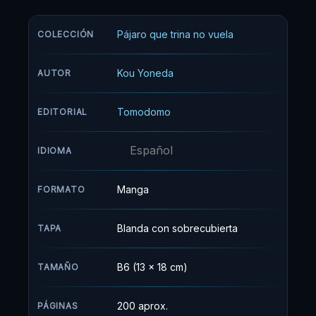
relaciones con sus inferiores, pero, por alguna
razón, se siente muy atraído por Dômeki. Éste,
Pájaro que trina no vuela
COLECCIÓN
sin embargo, se mantiene impasible ante sus
agresivos avances, al mismo tiempo que
Kou Yoneda
AUTOR
demuestra hacia Yashiro una ciega lealtad, lo
que consigue despertar, aún más si cabe, el
Tomodomo
EDITORIAL
interés de su jefe hacia él.
Español
IDIOMA
Manga
FORMATO
Blanda con sobrecubierta
TAPA
B6 (13 x 18 cm)
TAMAÑO
200 aprox.
PÁGINAS