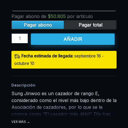
Pagar abono de
$
50.805
por artículo
Pagar abono
Pagar total
AÑADIR
Fecha estimada de llegada:
septiembre 16 -
octubre 10
Descripción
Sung Jinwoo es un cazador de rango E,
considerado como el nivel más bajo dentro de la
Asociación de cazadores, por lo que se le
conoce como “El cazador más débil”. Día tras
día pone en peligro su vida y se embarca en
VER MÁS
misiones del rango más bajo para poder