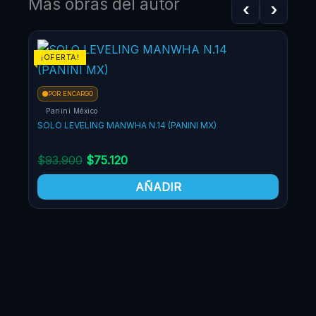
Más obras del autor
‹
›
¡OFERTA!
¡OF
POR ENCARGO
Panini México
SOLO LEVELING MANWHA N.14 (PANINI MX)
$
93.900
$
75.120
AÑADIR