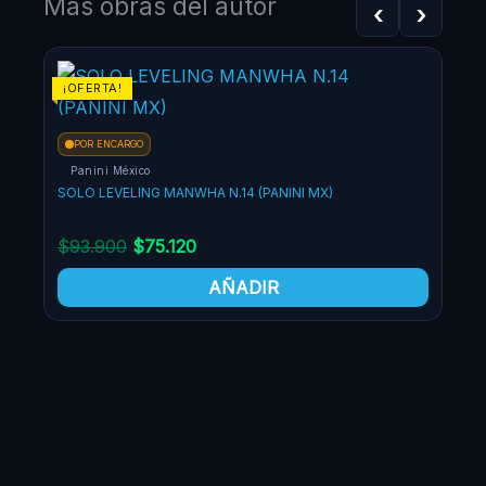
Más obras del autor
‹
›
¡OFERTA!
¡OF
POR ENCARGO
Panini México
SOLO LEVELING MANWHA N.14 (PANINI MX)
$
93.900
$
75.120
AÑADIR