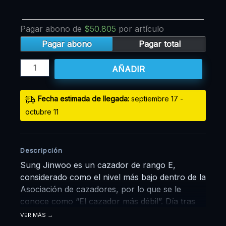
Pagar abono de
$
50.805
por artículo
Pagar abono
Pagar total
AÑADIR
Fecha estimada de llegada:
septiembre 17 -
octubre 11
Descripción
Sung Jinwoo es un cazador de rango E,
considerado como el nivel más bajo dentro de la
Asociación de cazadores, por lo que se le
conoce como “El cazador más débil”. Día tras
día pone en peligro su vida y se embarca en
VER MÁS
misiones del rango más bajo para poder