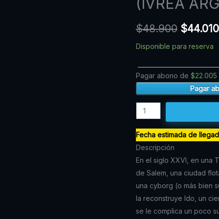
(IVREA ARG
precio
ANGEL
ALITA
original
$
48.900
$
44.010
N.03
era:
(IVREA
Disponible para reserva
$48.900
ARG)
cantidad
Pagar abono de
$
22.005
Pagar a
Fecha estimada de llega
Descripción
En el siglo XXVI, en una 
de Salem, una ciudad flota
una cyborg (o más bien 
la reconstruye Ido, un ci
se le complica un poco s