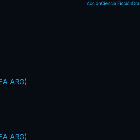
Acción
Ciencia Ficción
Dra
EA ARG)
EA ARG)