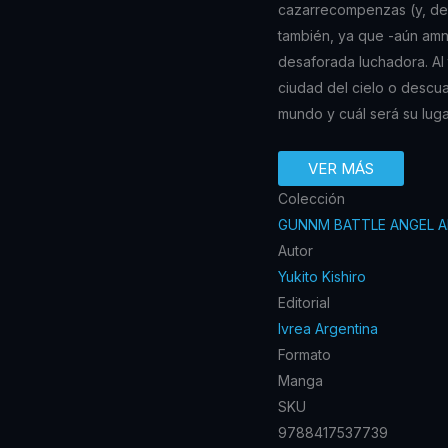
cazarrecompenzas (y, de a
también, ya que -aún amné
desaforada luchadora. Al
ciudad del cielo o descua
mundo y cuál será su lugar
VER MÁS
Colección
GUNNM BATTLE ANGEL A
Autor
Yukito Kishiro
Editorial
Ivrea Argentina
Formato
Manga
SKU
9788417537739