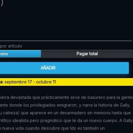
)
precio
actual
es:
.
$44.010.
por artículo
bono
Pagar total
AÑADIR
da:
septiembre 17 - octubre 11
Tierra devastada que prácticamente sirve de basurero para la gente
nte donde los privilegiados emigraron, y narra la historia de Gally,
su cabeza) que aparece en un desarmadero sin memoria hasta que
entífico idealista pero pragmático que le da un nuevo cuerpo. A Gally
u nueva vida cuando descubre que Ido es también un