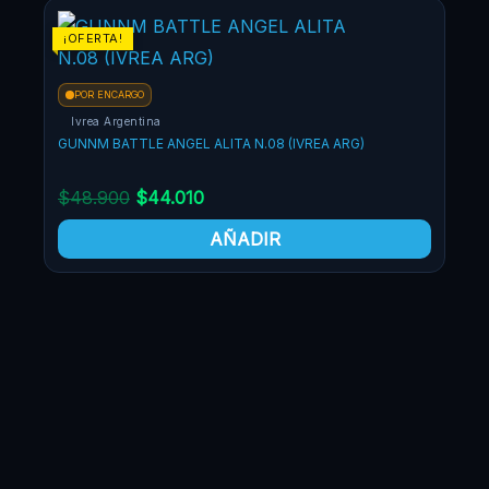
El
El
¡OFERTA!
¡OF
precio
precio
original
actual
POR ENCARGO
era:
es:
Ivrea Argentina
$48.900.
$44.010.
GUNNM BATTLE ANGEL ALITA N.08 (IVREA ARG)
$
48.900
$
44.010
AÑADIR
PO