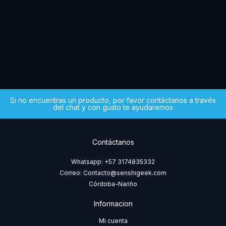
Iv
GUN
$
4
Si no encuentras un producto, por favor contáctanos a través
del chat y con gusto te ayudaremos
Contáctanos
Whatsapp: +57 3174835332
Correo: Contacto@senshigeek.com
Córdoba-Nariño
Informacion
Mi cuenta