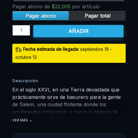
Pagar abono de
$
22.005
por artículo
Pagar abono
Pagar total
AÑADIR
Fecha estimada de llegada:
septiembre 19 -
octubre 13
Descripción
En el siglo XXVI, en una Tierra devastada que
prácticamente sirve de basurero para la gente
de Salem, una ciudad flotante donde los
privilegiados emigraron, y narra la historia de
Gally, una cyborg (o más bien su cabeza) que
VER MÁS
aparece en un desarmadero sin memoria hasta
que la reconstruye Ido, un científico idealista