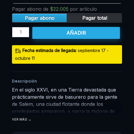
Pagar abono de
$
22.005
por artículo
Pagar abono
Pagar total
AÑADIR
Fecha estimada de llegada:
septiembre 17 -
octubre 11
Descripción
En el siglo XXVI, en una Tierra devastada que
prácticamente sirve de basurero para la gente
de Salem, una ciudad flotante donde los
privilegiados emigraron, y narra la historia de
Gally, una cyborg (o más bien su cabeza) que
VER MÁS
aparece en un desarmadero sin memoria hasta
que la reconstruye Ido, un científico idealista