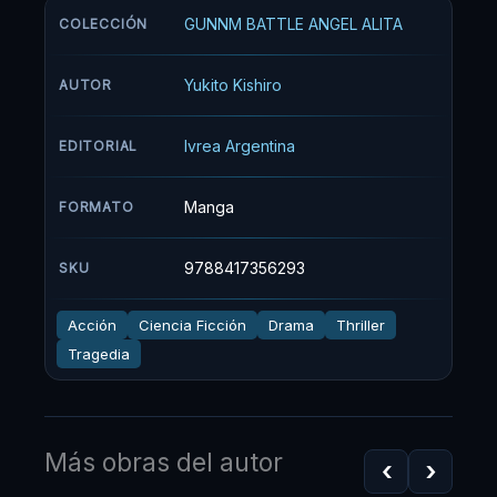
pero pragmático que le da un nuevo cuerpo. A
GUNNM BATTLE ANGEL ALITA
COLECCIÓN
Gally se le complica un poco su nueva vida
cuando descubre que Ido es también un
Yukito Kishiro
AUTOR
cazarrecompenzas (y, de algún lado hay que
juntar pa' los repuestos) y decide hacerlo ella
Ivrea Argentina
EDITORIAL
también, ya que -aún amnésica- mantiene
intactos sus reflejos y memoria muscular y es
una desaforada luchadora. Al tiempo que hace
Manga
FORMATO
amigos y enemigos, que querrán llevarla a la
ciudad del cielo o descuartizarla según el caso,
9788417356293
SKU
Gally va descubriendo cómo funciona el mundo
y cuál será su lugar en el mismo... o en otro.
Acción
Ciencia Ficción
Drama
Thriller
Tragedia
Más obras del autor
‹
›