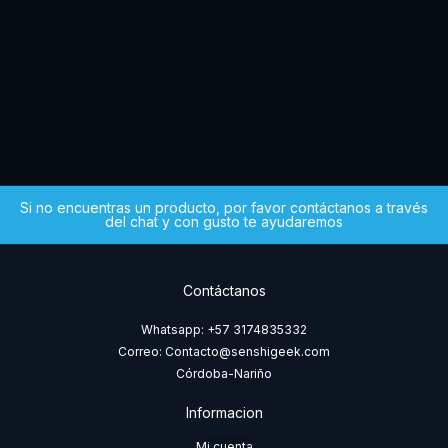
Iv
GUN
$
4
Si no encuentras un producto, por favor contáctanos a través
del chat y con gusto te ayudaremos
Contáctanos
Whatsapp: +57 3174835332
Correo: Contacto@senshigeek.com
Córdoba-Nariño
Informacion
Mi cuenta