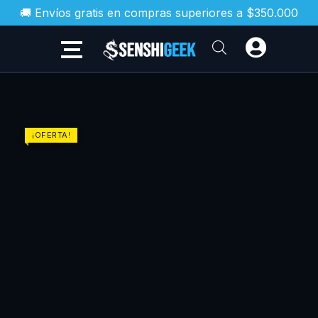
Ir
🚚 Envíos gratis en compras superiores a $350.000
al
contenido
El
El
GUNNM
¡OFERTA!
BATTLE
precio
precio
ANGEL
original
actual
ALITA
era:
es:
N.08
$48.900.
$44.010
(IVREA
ARG)
cantidad