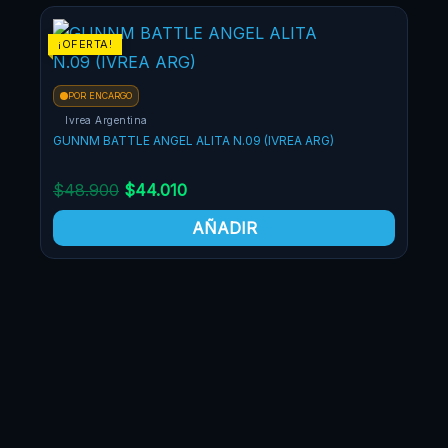
El
El
¡OFERTA!
¡OF
precio
precio
original
actual
POR ENCARGO
era:
es:
Ivrea Argentina
$48.900.
$44.010.
GUNNM BATTLE ANGEL ALITA N.09 (IVREA ARG)
$
48.900
$
44.010
AÑADIR
PO